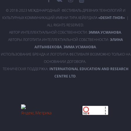
© 2018-2023 МЕЖДУНАРОДНЫЙ ФЕСТИВАЛЬ ДРЕВНИХ ТЕХНОЛОГИЙ И
КУЛЬТУРНЫХ КОММУНИКАЦИЙ ИМЕНИ ТУРА ХЕЙЕРДАЛА
«DESHT-THOR»
|
ALL RIGHTS RESERVED.
АВТОР ИНТЕЛЛЕКТУАЛЬНОЙ СОБСТВЕННОСТИ:
ЭММА УСМАНОВА
.
АВТОРЫ ЛОГОТИПА ИНТЕЛЛЕКТУАЛЬНОЙ СОБСТВЕННОСТИ:
ЭЛИНА
АЛТЫНБЕКОВА
,
ЭММА УСМАНОВА
.
ИСПОЛЬЗОВАНИЕ БРЕНДА И ЛОГОТИПА ФЕСТИВАЛЯ ВОЗМОЖНО ТОЛЬКО НА
ОСНОВАНИИ ДОГОВОРА.
ТЕХНИЧЕСКАЯ ПОДДЕРЖКА:
INTERNATIONAL EDUCATION AND RESEARCH
CENTRE LTD
.