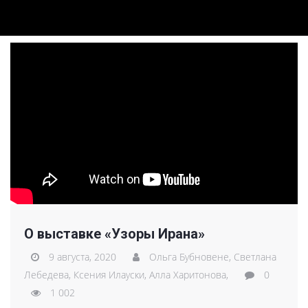
О выставке «Узоры Ирана»
9 августа, 2020
Ольга Бубновене,
Светлана
Лебедева,
Ксения Илауски,
Алла Харитонова,
0
1 002