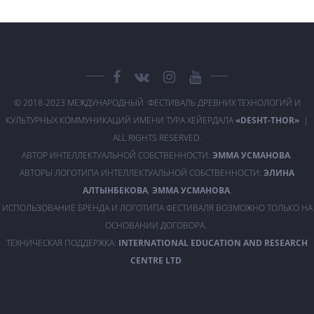
© 2018-2023 МЕЖДУНАРОДНЫЙ ФЕСТИВАЛЬ ДРЕВНИХ ТЕХНОЛОГИЙ И
КУЛЬТУРНЫХ КОММУНИКАЦИЙ ИМЕНИ ТУРА ХЕЙЕРДАЛА
«DESHT-THOR»
|
ALL RIGHTS RESERVED.
АВТОР ИНТЕЛЛЕКТУАЛЬНОЙ СОБСТВЕННОСТИ:
ЭММА УСМАНОВА
.
АВТОРЫ ЛОГОТИПА ИНТЕЛЛЕКТУАЛЬНОЙ СОБСТВЕННОСТИ:
ЭЛИНА
АЛТЫНБЕКОВА
,
ЭММА УСМАНОВА
.
ИСПОЛЬЗОВАНИЕ БРЕНДА И ЛОГОТИПА ФЕСТИВАЛЯ ВОЗМОЖНО ТОЛЬКО НА
ОСНОВАНИИ ДОГОВОРА.
ТЕХНИЧЕСКАЯ ПОДДЕРЖКА:
INTERNATIONAL EDUCATION AND RESEARCH
CENTRE LTD
.