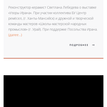
Реконструктор-керамист Светлана Лебедева о выставке
«Узоры Ирана». При участии коллектива БУ Центр
ремёсел, (г. Ханты-Мансийск) и дружной и творческой
команды мастеров «Школы-мастерской народных
промыслов» (г. Урай). При поддержке Посольства Ирана.
(далее…)
ПОДРОБНЕЕ