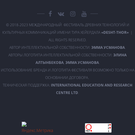
© 2018-2023 МЕЖДУНАРОДНЫЙ ФЕСТИВАЛЬ ДРЕВНИХ ТЕХНОЛОГИЙ И
КУЛЬТУРНЫХ КОММУНИКАЦИЙ ИМЕНИ ТУРА ХЕЙЕРДАЛА
«DESHT-THOR»
|
ALL RIGHTS RESERVED.
АВТОР ИНТЕЛЛЕКТУАЛЬНОЙ СОБСТВЕННОСТИ:
ЭММА УСМАНОВА
.
АВТОРЫ ЛОГОТИПА ИНТЕЛЛЕКТУАЛЬНОЙ СОБСТВЕННОСТИ:
ЭЛИНА
АЛТЫНБЕКОВА
,
ЭММА УСМАНОВА
.
ИСПОЛЬЗОВАНИЕ БРЕНДА И ЛОГОТИПА ФЕСТИВАЛЯ ВОЗМОЖНО ТОЛЬКО НА
ОСНОВАНИИ ДОГОВОРА.
ТЕХНИЧЕСКАЯ ПОДДЕРЖКА:
INTERNATIONAL EDUCATION AND RESEARCH
CENTRE LTD
.