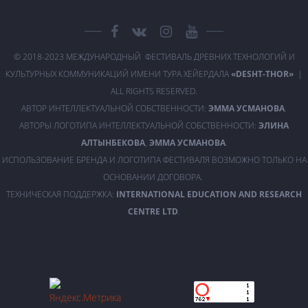
© 2018-2023 МЕЖДУНАРОДНЫЙ ФЕСТИВАЛЬ ДРЕВНИХ ТЕХНОЛОГИЙ И
КУЛЬТУРНЫХ КОММУНИКАЦИЙ ИМЕНИ ТУРА ХЕЙЕРДАЛА
«DESHT-THOR»
|
ALL RIGHTS RESERVED.
АВТОР ИНТЕЛЛЕКТУАЛЬНОЙ СОБСТВЕННОСТИ:
ЭММА УСМАНОВА
.
АВТОРЫ ЛОГОТИПА ИНТЕЛЛЕКТУАЛЬНОЙ СОБСТВЕННОСТИ:
ЭЛИНА
АЛТЫНБЕКОВА
,
ЭММА УСМАНОВА
.
ИСПОЛЬЗОВАНИЕ БРЕНДА И ЛОГОТИПА ФЕСТИВАЛЯ ВОЗМОЖНО ТОЛЬКО НА
ОСНОВАНИИ ДОГОВОРА.
ТЕХНИЧЕСКАЯ ПОДДЕРЖКА:
INTERNATIONAL EDUCATION AND RESEARCH
CENTRE LTD
.