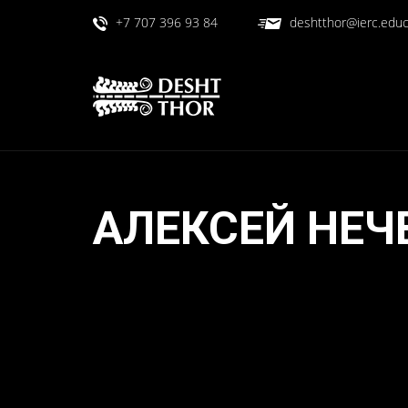
+7 707 396 93 84
deshtthor@ierc.educ
АЛЕКСЕЙ НЕЧ