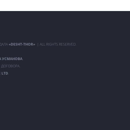
РДАЛА
«DESHT-THOR»
| ALL RIGHTS RESERVED.
А УСМАНОВА
.
 ДОГОВОРА.
 LTD
.