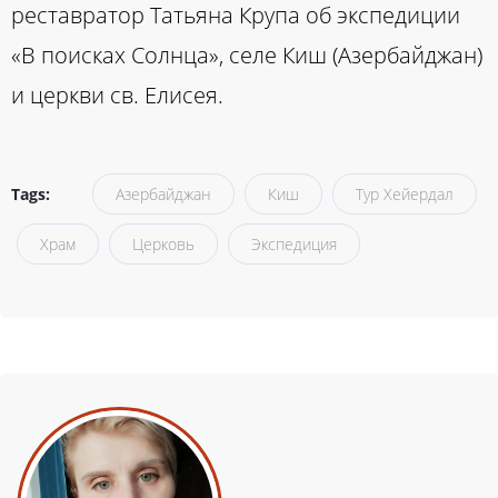
реставратор Татьяна Крупа об экспедиции
«В поисках Солнца», селе Киш (Азербайджан)
и церкви св. Елисея.
Tags:
Азербайджан
Киш
Тур Хейердал
Храм
Церковь
Экспедиция