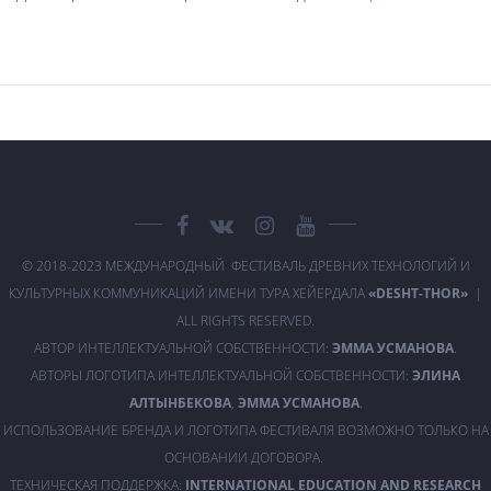
© 2018-2023 МЕЖДУНАРОДНЫЙ ФЕСТИВАЛЬ ДРЕВНИХ ТЕХНОЛОГИЙ И
КУЛЬТУРНЫХ КОММУНИКАЦИЙ ИМЕНИ ТУРА ХЕЙЕРДАЛА
«DESHT-THOR»
|
ALL RIGHTS RESERVED.
АВТОР ИНТЕЛЛЕКТУАЛЬНОЙ СОБСТВЕННОСТИ:
ЭММА УСМАНОВА
.
АВТОРЫ ЛОГОТИПА ИНТЕЛЛЕКТУАЛЬНОЙ СОБСТВЕННОСТИ:
ЭЛИНА
АЛТЫНБЕКОВА
,
ЭММА УСМАНОВА
.
ИСПОЛЬЗОВАНИЕ БРЕНДА И ЛОГОТИПА ФЕСТИВАЛЯ ВОЗМОЖНО ТОЛЬКО НА
ОСНОВАНИИ ДОГОВОРА.
ТЕХНИЧЕСКАЯ ПОДДЕРЖКА:
INTERNATIONAL EDUCATION AND RESEARCH