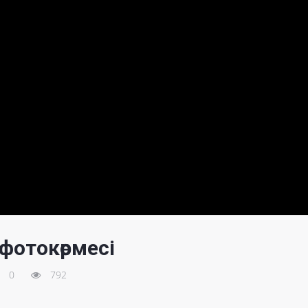
фотокөрмесі
0
792