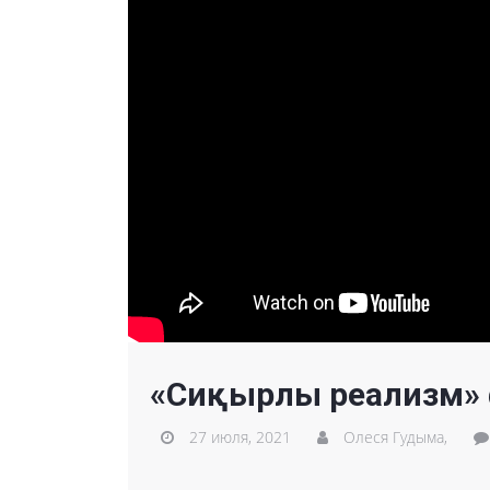
«Сиқырлы реализм» 
27 июля, 2021
Олеся Гудыма,