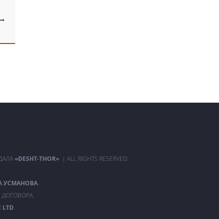
РДАЛА
«DESHT-THOR»
| ALL RIGHTS RESERVED.
А УСМАНОВА
.
 ДОГОВОРА.
 LTD
.