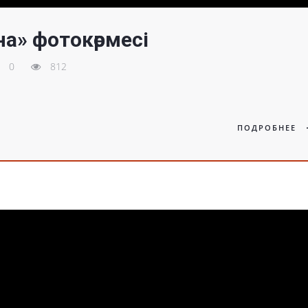
а» фотокөрмесі
0
812
ПОДРОБНЕЕ