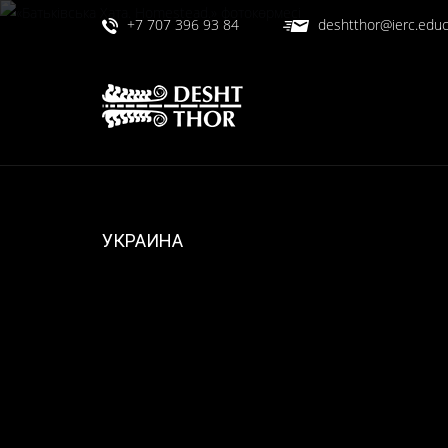
+7 707 396 93 84
deshtthor@ierc.educ
УКРАИНА