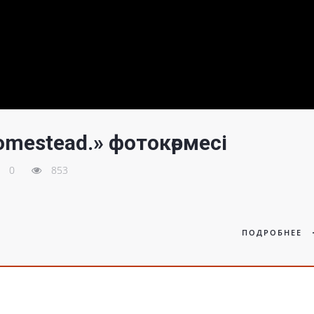
omestead.» фотокөрмесі
0
853
ПОДРОБНЕЕ