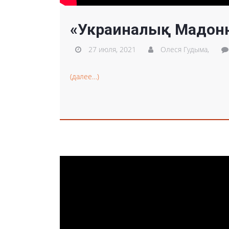
«Украиналық Мадонн
27 июля, 2021
Олеся Гудыма,
(далее…)