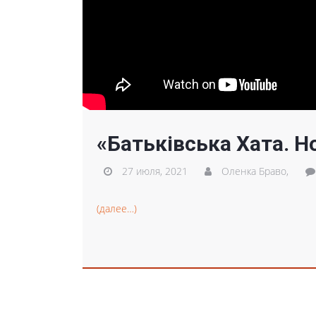
«Батьківська Хата. H
27 июля, 2021
Оленка Браво,
(далее…)