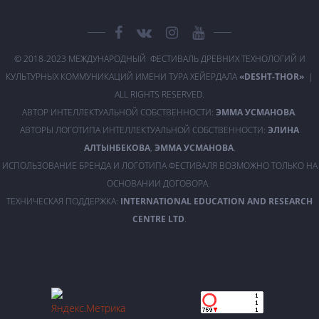
© 2018-2023 МЕЖДУНАРОДНЫЙ ФЕСТИВАЛЬ ДРЕВНИХ ТЕХНОЛОГИЙ И
КУЛЬТУРНЫХ КОММУНИКАЦИЙ ИМЕНИ ТУРА ХЕЙЕРДАЛА
«DESHT-THOR»
|
ALL RIGHTS RESERVED.
АВТОР ИНТЕЛЛЕКТУАЛЬНОЙ СОБСТВЕННОСТИ:
ЭММА УСМАНОВА
.
АВТОРЫ ЛОГОТИПА ИНТЕЛЛЕКТУАЛЬНОЙ СОБСТВЕННОСТИ:
ЭЛИНА
АЛТЫНБЕКОВА
,
ЭММА УСМАНОВА
.
ИСПОЛЬЗОВАНИЕ БРЕНДА И ЛОГОТИПА ФЕСТИВАЛЯ ВОЗМОЖНО ТОЛЬКО НА
ОСНОВАНИИ ДОГОВОРА.
ТЕХНИЧЕСКАЯ ПОДДЕРЖКА:
INTERNATIONAL EDUCATION AND RESEARCH
CENTRE LTD
.