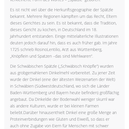
Es ist nicht viel über die Herkunftsgeographie der Spätzle
bekannt. Mehrere Regionen kämpften um das Recht, Eltern
dieses Gerichtes zu sein. Es ist bekannt, dass die Tradition,
dieses Gericht zu kochen, in Deutschland im 18.
Jahrhundert entstanden. Einige mittelalterliche Illustrationen
deuten jedoch darauf hin, dass es auch früher gab. Im Jahre
1725 schrieb RosinoLentilio, Arzt aus Württemberg,
„Knöpflein und Spatzen –das sind Mehlwaren“.
Die Schwäbischen Spätzle („Schwäbisch Knöpfle“) wurden
aus grobgemahlenen Dinkelmehl vorbereitet. Zu jener Zeit
wurde der Dinkel (eine der ältesten Weizenarten der Welt)
in Schwäbien (Südwestdeutschland, wo sich die Länder
Baden-Württemberg und Bayern heute befinden) großflächig
angebaut. Da Dinkeldie der Bodenwahl weniger skurril war
als andere Kulturen, wurde er bei kleinen Farmen
beliebt.Darüber hinausenthielt Dinkel eine große Menge an
Proteinverbindungen wie Gluten und Eiweiß, so dass er
auch ohne Zugabe von Eiern für Menschen mit schwer