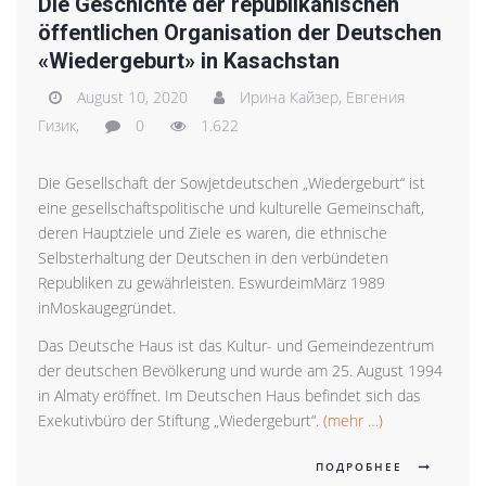
Die Geschichte der republikanischen
öffentlichen Organisation der Deutschen
«Wiedergeburt» in Kasachstan
August 10, 2020
Ирина Кайзер,
Евгения
Гизик,
0
1.622
Die Gesellschaft der Sowjetdeutschen „Wiedergeburt“ ist
eine gesellschaftspolitische und kulturelle Gemeinschaft,
deren Hauptziele und Ziele es waren, die ethnische
Selbsterhaltung der Deutschen in den verbündeten
Republiken zu gewährleisten. EswurdeimMärz 1989
inMoskaugegründet.
Das Deutsche Haus ist das Kultur- und Gemeindezentrum
der deutschen Bevölkerung und wurde am 25. August 1994
in Almaty eröffnet. Im Deutschen Haus befindet sich das
Exekutivbüro der Stiftung „Wiedergeburt“.
(mehr …)
ПОДРОБНЕЕ