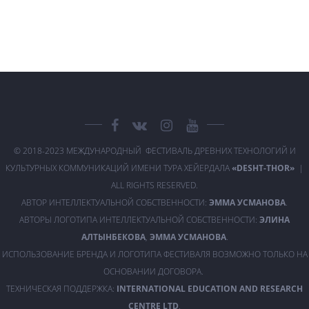
© 2018-2023 МЕЖДУНАРОДНЫЙ ФЕСТИВАЛЬ ДРЕВНИХ ТЕХНОЛОГИЙ И
КУЛЬТУРНЫХ КОММУНИКАЦИЙ ИМЕНИ ТУРА ХЕЙЕРДАЛА
«DESHT-THOR»
|
ALL RIGHTS RESERVED.
АВТОР ИНТЕЛЛЕКТУАЛЬНОЙ СОБСТВЕННОСТИ:
ЭММА УСМАНОВА
.
АВТОРЫ ЛОГОТИПА ИНТЕЛЛЕКТУАЛЬНОЙ СОБСТВЕННОСТИ:
ЭЛИНА
АЛТЫНБЕКОВА
,
ЭММА УСМАНОВА
.
ИСПОЛЬЗОВАНИЕ БРЕНДА И ЛОГОТИПА ФЕСТИВАЛЯ ВОЗМОЖНО ТОЛЬКО НА
ОСНОВАНИИ ДОГОВОРА.
ТЕХНИЧЕСКАЯ ПОДДЕРЖКА:
INTERNATIONAL EDUCATION AND RESEARCH
CENTRE LTD
.