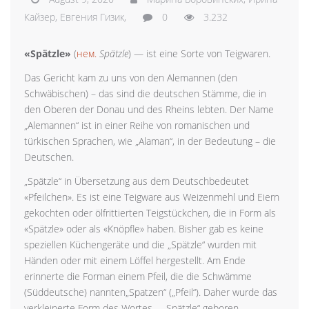
Кайзер,
Евгения Гизик,
0
3.232
«Spätzle»
(
нем.
Spätzle
) — ist eine Sorte von Teigwaren.
Das Gericht kam zu uns von den Alemannen (den
Schwäbischen) – das sind die deutschen Stämme, die in
den Oberen der Donau und des Rheins lebten. Der Name
„Alemannen“ ist in einer Reihe von romanischen und
türkischen Sprachen, wie „Alaman“, in der Bedeutung – die
Deutschen.
„Spätzle“ in Übersetzung aus dem Deutschbedeutet
«Pfeilchen». Es ist eine Teigware aus Weizenmehl und Eiern
gekochten oder ölfrittierten Teigstückchen, die in Form als
«Spätzle» oder als «Knöpfle» haben. Bisher gab es keine
speziellen Küchengeräte und die „Spätzle“ wurden mit
Händen oder mit einem Löffel hergestellt. Am Ende
erinnerte die Forman einem Pfeil, die die Schwämme
(Süddeutsche) nannten„Spatzen“ („Pfeil“). Daher wurde das
verkleinerte Form des Wortes – „Spätzle“ geboren.