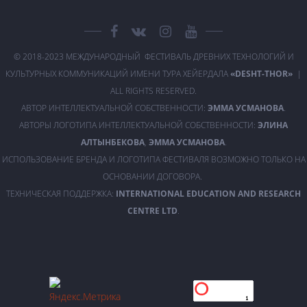
© 2018-2023 МЕЖДУНАРОДНЫЙ ФЕСТИВАЛЬ ДРЕВНИХ ТЕХНОЛОГИЙ И
КУЛЬТУРНЫХ КОММУНИКАЦИЙ ИМЕНИ ТУРА ХЕЙЕРДАЛА
«DESHT-THOR»
|
ALL RIGHTS RESERVED.
АВТОР ИНТЕЛЛЕКТУАЛЬНОЙ СОБСТВЕННОСТИ:
ЭММА УСМАНОВА
.
АВТОРЫ ЛОГОТИПА ИНТЕЛЛЕКТУАЛЬНОЙ СОБСТВЕННОСТИ:
ЭЛИНА
АЛТЫНБЕКОВА
,
ЭММА УСМАНОВА
.
ИСПОЛЬЗОВАНИЕ БРЕНДА И ЛОГОТИПА ФЕСТИВАЛЯ ВОЗМОЖНО ТОЛЬКО НА
ОСНОВАНИИ ДОГОВОРА.
ТЕХНИЧЕСКАЯ ПОДДЕРЖКА:
INTERNATIONAL EDUCATION AND RESEARCH
CENTRE LTD
.