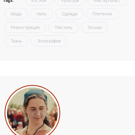
Tags:
Костюм
Культура
Мастер-класс
Мода
Нить
Одежда
Плетение
Реконструкция
Текстиль
Тесьма
Ткань
Этнография