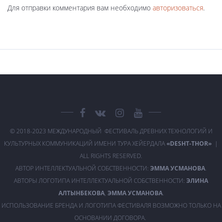
Для отправки комментария вам необходимо
авторизоваться
.
© 2018-2023 МЕЖДУНАРОДНЫЙ ФЕСТИВАЛЬ ДРЕВНИХ ТЕХНОЛОГИЙ И
КУЛЬТУРНЫХ КОММУНИКАЦИЙ ИМЕНИ ТУРА ХЕЙЕРДАЛА
«DESHT-THOR»
|
ALL RIGHTS RESERVED.
АВТОР ИНТЕЛЛЕКТУАЛЬНОЙ СОБСТВЕННОСТИ:
ЭММА УСМАНОВА
.
АВТОРЫ ЛОГОТИПА ИНТЕЛЛЕКТУАЛЬНОЙ СОБСТВЕННОСТИ:
ЭЛИНА
АЛТЫНБЕКОВА
,
ЭММА УСМАНОВА
.
ИСПОЛЬЗОВАНИЕ БРЕНДА И ЛОГОТИПА ФЕСТИВАЛЯ ВОЗМОЖНО ТОЛЬКО НА
ОСНОВАНИИ ДОГОВОРА.