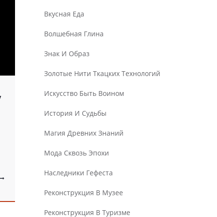
Вкусная Еда
Волшебная Глина
Знак И Образ
Золотые Нити Ткацких Технологий
Искусство Быть Воином
у
История И Судьбы
Магия Древних Знаний
Мода Сквозь Эпохи
Наследники Гефеста
Реконструкция В Музее
Реконструкция В Туризме