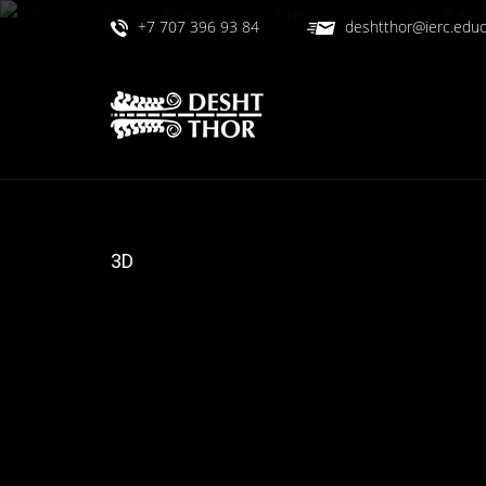
+7 707 396 93 84
deshtthor@ierc.educ
3D