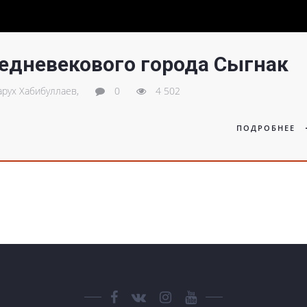
едневекового города Сыгнак
рух Хабибуллаев,
0
4 502
ПОДРОБНЕЕ