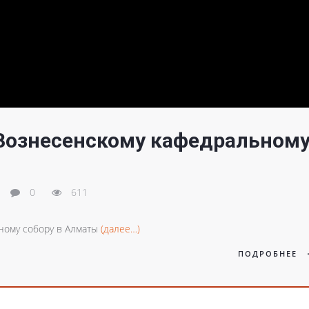
 Вознесенскому кафедральном
0
611
ному собору в Алматы
(далее…)
ПОДРОБНЕЕ