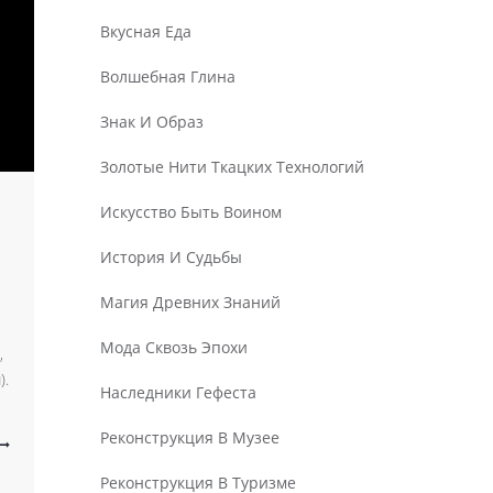
Вкусная Еда
Волшебная Глина
Знак И Образ
Золотые Нити Ткацких Технологий
Искусство Быть Воином
История И Судьбы
Магия Древних Знаний
Мода Сквозь Эпохи
,
).
Наследники Гефеста
Реконструкция В Музее
Реконструкция В Туризме