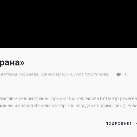
рана»
Светлана Лебедева,
Ксения Илауски,
Алла Харитонова,
0
выставке «Узоры Ирана». При участии коллектива БУ Центр ремёсел
команды мастеров «Школы-мастерской народных промыслов» (г. Урай
ПОДРОБНЕЕ