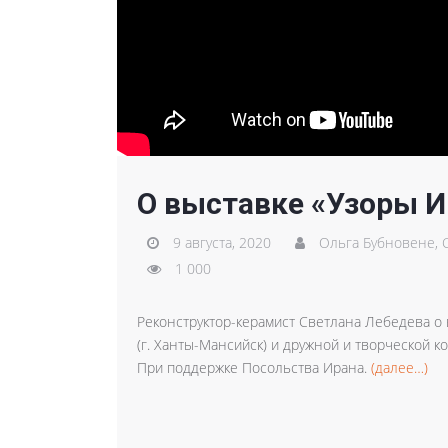
О выставке «Узоры И
9 августа, 2020
Ольга Бубновене,
1 000
Реконструктор-керамист Светлана Лебедева о 
(г. Ханты-Мансийск) и дружной и творческой 
При поддержке Посольства Ирана.
(далее…)