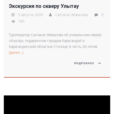
Экскурсия по скверу Улытау
9 августа, 2020
Салтанат Абжанова,
0
785
Туроператор Салтанат Абжанова об уникальном сквере
«Улытау», подаренном городом Карагандой и
Карагандинской областью Столице в честь 20-летия.
(далее…)
ПОДРОБНЕЕ