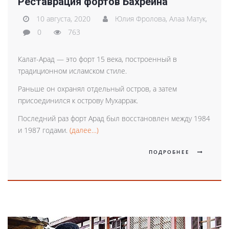
Реставрация фортов Бахрейна
10 августа, 2020
Юлия Фролова,
Алаа Матук,
0
763
Калат-Арад — это форт 15 века, построенный в
традиционном исламском стиле.
Раньше он охранял отдельный остров, а затем
присоединился к острову Мухаррак.
Последний раз форт Арад был восстановлен между 1984
и 1987 годами.
(далее…)
ПОДРОБНЕЕ