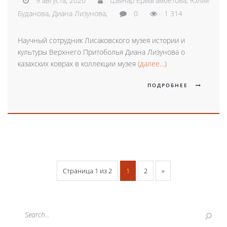
9 августа, 2020
Шынар Ермагамбетова,
Юлия
Буданова,
Диана Лизунова,
0
1 314
Научный сотрудник Лисаковского музея истории и
культуры Верхнего Притоболья Диана Лизунова о
казахских коврах в коллекции музея
(далее…)
ПОДРОБНЕЕ
Страница 1 из 2
1
2
»