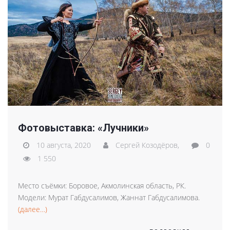
Фотовыставка: «Лучники»
10 августа, 2020
Сергей Козодёров,
0
1 550
Место съёмки: Боровое, Акмолинская область, РК.
Модели: Мурат Габдусалимов, Жаннат Габдусалимова.
(далее…)