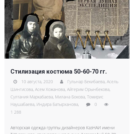
Стилизация костюма 50-60-70 гг.
10 августа, 2020
Гульнар Бекибаева,
Асель
Шингисова,
Асем Хожанова,
Айгерим Орынбекова,
Султания Маркабаева,
Милана Бокова,
Томирис
Наушабаева,
Индира Батырханова,
0
1 288
Авторская одежда группы дизайнеров КазНАИ имени