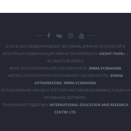
© 2018-2023 МЕЖДУНАРОДНЫЙ ФЕСТИВАЛЬ ДРЕВНИХ ТЕХНОЛОГИЙ И
КУЛЬТУРНЫХ КОММУНИКАЦИЙ ИМЕНИ ТУРА ХЕЙЕРДАЛА
«DESHT-THOR»
|
ALL RIGHTS RESERVED.
АВТОР ИНТЕЛЛЕКТУАЛЬНОЙ СОБСТВЕННОСТИ:
ЭММА УСМАНОВА
.
АВТОРЫ ЛОГОТИПА ИНТЕЛЛЕКТУАЛЬНОЙ СОБСТВЕННОСТИ:
ЭЛИНА
АЛТЫНБЕКОВА
,
ЭММА УСМАНОВА
.
ИСПОЛЬЗОВАНИЕ БРЕНДА И ЛОГОТИПА ФЕСТИВАЛЯ ВОЗМОЖНО ТОЛЬКО НА
ОСНОВАНИИ ДОГОВОРА.
ТЕХНИЧЕСКАЯ ПОДДЕРЖКА:
INTERNATIONAL EDUCATION AND RESEARCH
CENTRE LTD
.