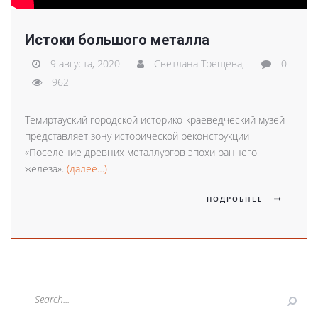
Истоки большого металла
9 августа, 2020
Светлана Трещева,
0
962
Темиртауский городской историко-краеведческий музей
представляет зону исторической реконструкции
«Поселение древних металлургов эпохи раннего
железа».
(далее…)
ПОДРОБНЕЕ