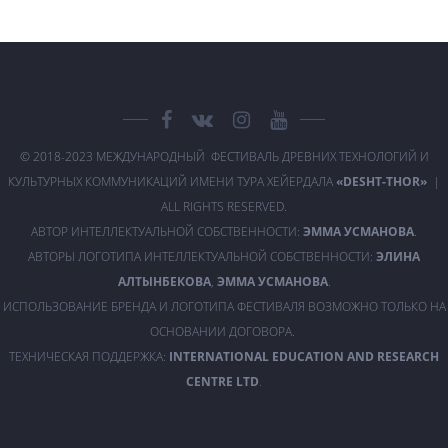
© 2018-2023 МЕЖДУНАРОДНЫЙ ФЕСТИВАЛЬ ДРЕВНИХ ТЕХНОЛОГИЙ И
КУЛЬТУРНЫХ КОММУНИКАЦИЙ ИМЕНИ ТУРА ХЕЙЕРДАЛА
«DESHT-THOR»
|
ALL RIGHTS RESERVED.
АВТОР ИНТЕЛЛЕКТУАЛЬНОЙ СОБСТВЕННОСТИ:
ЭММА УСМАНОВА
.
АВТОРЫ ЛОГОТИПА ИНТЕЛЛЕКТУАЛЬНОЙ СОБСТВЕННОСТИ:
ЭЛИНА
АЛТЫНБЕКОВА
,
ЭММА УСМАНОВА
.
ИСПОЛЬЗОВАНИЕ БРЕНДА И ЛОГОТИПА ФЕСТИВАЛЯ ВОЗМОЖНО ТОЛЬКО НА
ОСНОВАНИИ ДОГОВОРА.
ТЕХНИЧЕСКАЯ ПОДДЕРЖКА:
INTERNATIONAL EDUCATION AND RESEARCH
CENTRE LTD
.