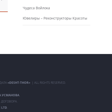
Чудеса Войлока
Ювелиры – Реконструкторы Красоты
РДАЛА
«DESHT-THOR»
| ALL RIGHTS RESERVED.
А УСМАНОВА
.
 ДОГОВОРА.
 LTD
.