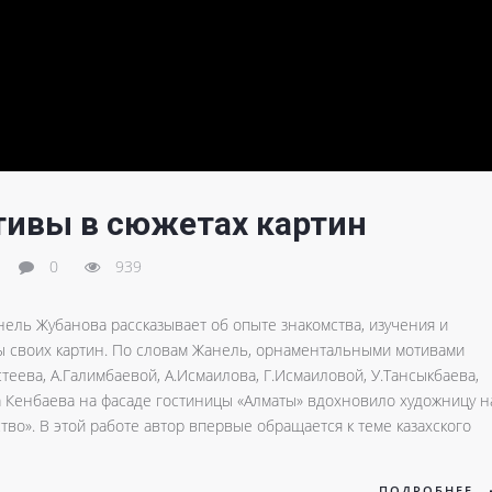
ивы в сюжетах картин
0
939
ель Жубанова рассказывает об опыте знакомства, изучения и
 своих картин. По словам Жанель, орнаментальными мотивами
еева, А.Галимбаевой, А.Исмаилова, Г.Исмаиловой, У.Тансыкбаева,
а Кенбаева на фасаде гостиницы «Алматы» вдохновило художницу н
во». В этой работе автор впервые обращается к теме казахского
ПОДРОБНЕЕ