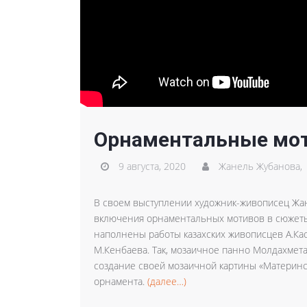
Орнаментальные мот
9 августа, 2020
Жанель Жубанова,
В своем выступлении художник-живописец Жан
включения орнаментальных мотивов в сюжеты
наполнены работы казахских живописцев А.Каст
М.Кенбаева. Так, мозаичное панно Молдахмет
создание своей мозаичной картины «Материнст
орнамента.
(далее…)