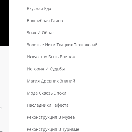
Вкусная Еда
Волшебная Глина
Знак И Образ
Золотые Нити Ткацких Технологий
Искусство Быть Воином
История И Судьбы
Магия Древних Знаний
Мода Сквозь Эпохи
Наследники Гефеста
а
Реконструкция В Музее
Реконструкция В Туризме