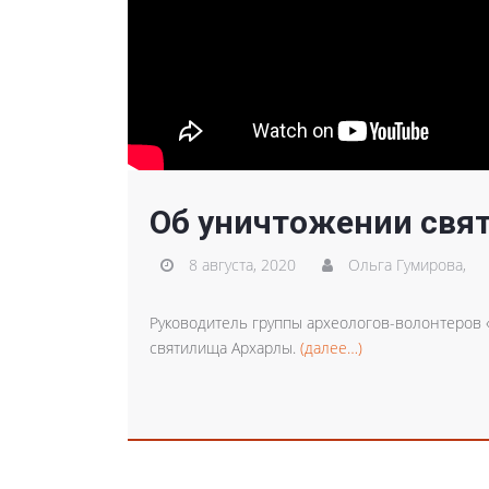
Об уничтожении свя
8 августа, 2020
Ольга Гумирова,
Руководитель группы археологов-волонтеров 
святилища Архарлы.
(далее…)