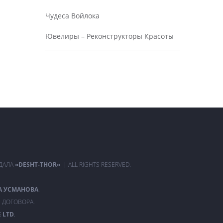
Чудеса Войлока
Ювелиры – Реконструкторы Красоты
РДАЛА
«DESHT-THOR»
| ALL RIGHTS RESERVED.
А УСМАНОВА
.
 ДОГОВОРА.
 LTD
.