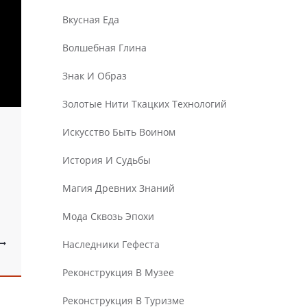
Вкусная Еда
Волшебная Глина
Знак И Образ
Золотые Нити Ткацких Технологий
Искусство Быть Воином
История И Судьбы
Магия Древних Знаний
Мода Сквозь Эпохи
Наследники Гефеста
Реконструкция В Музее
Реконструкция В Туризме