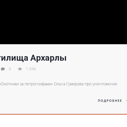
тилища Архарлы
0
1 046
«Охотники за петроглифами» Ольга Гумирова про уничтожение
ПОДРОБНЕЕ