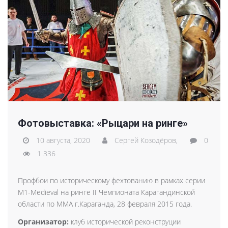
Фотовыставка: «Рыцари на ринге»
10 августа, 2020
Сергей Козодёров,
0
1 336
Профбои по историческому фехтованию в рамках серии
M1-Medieval на ринге II Чемпионата Карагандинской
области по ММА г.Караганда, 28 февраля 2015 года.
Организатор:
клуб исторической реконструции