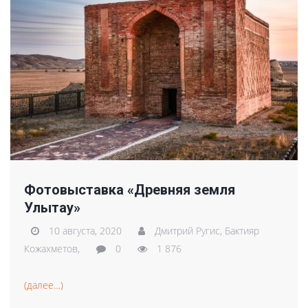
Фотовыставка «Древняя земля
Улытау»
10 августа, 2020
Дмитрий Ругис,
Бактияр
Кожахметов,
0
1 876
(далее…)