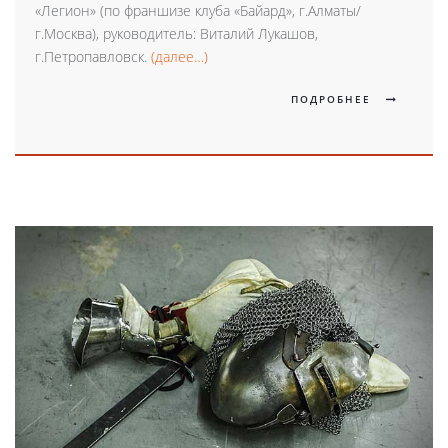
«Легион» (по франшизе клуба «Байард», г.Алматы/
г.Москва), руководитель: Виталий Лукашов,
г.Петропавловск.
(далее…)
ПОДРОБНЕЕ