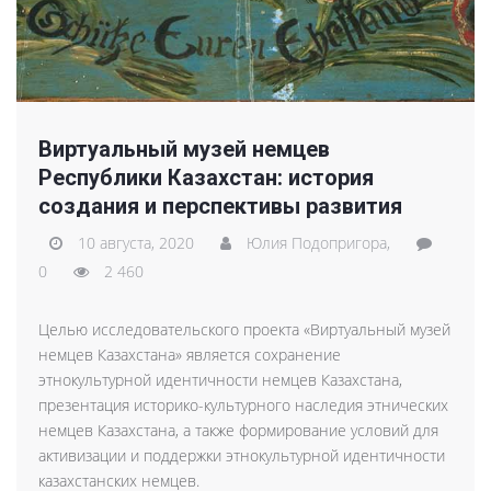
Виртуальный музей немцев
Республики Казахстан: история
создания и перспективы развития
10 августа, 2020
Юлия Подопригора,
0
2 460
Целью исследовательского проекта «Виртуальный музей
немцев Казахстана» является сохранение
этнокультурной идентичности немцев Казахстана,
презентация историко-культурного наследия этнических
немцев Казахстана, а также формирование условий для
активизации и поддержки этнокультурной идентичности
казахстанских немцев.