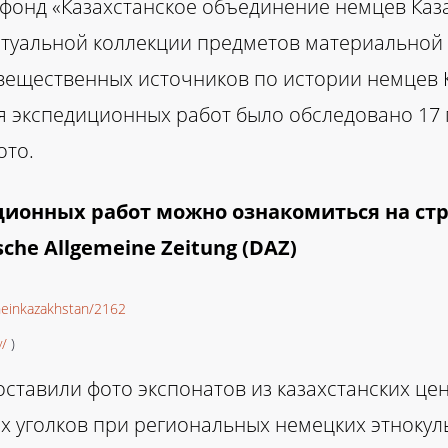
 фонд «Казахстанское объединение немцев Каз
ртуальной коллекции предметов материальной 
вещественных источников по истории немцев К
ия экспедиционных работ было обследовано 17
ото.
ционных работ можно ознакомиться на с
he Allgemeine Zeitung (DAZ)
cheinkazakhstan/2162
y/
)
оставили фото экспонатов из казахстанских ц
ых уголков при региональных немецких этноку