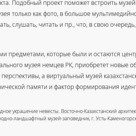
кта. Подобный проект поможет встроить музе
узея только как фото, в большое мультимедий
ть, слушать, читать и пр., что, в свою очеред
ыми предметами, которые были и остаются цен
ального музея немцев РК, приобретет новые о
 перспективы, а виртуальный музей казахстан
рической памяти и фактор формирования иден
дное украшение невесты. Восточно-Казахстанский архите
одно-ландшафтный музей-заповедник, г. Усть-Каменогорс