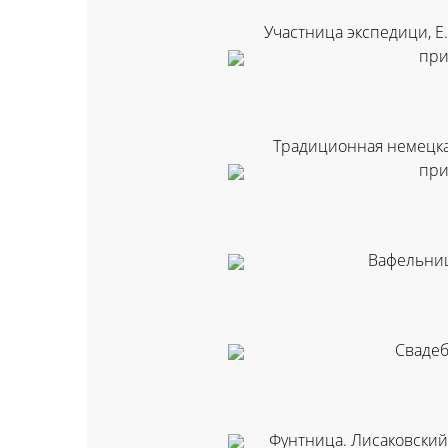
Участница экспедици, Е
при
Традиционная немецкая
при
Вафельниц
Свадеб
Фунтница. Лисаковский 