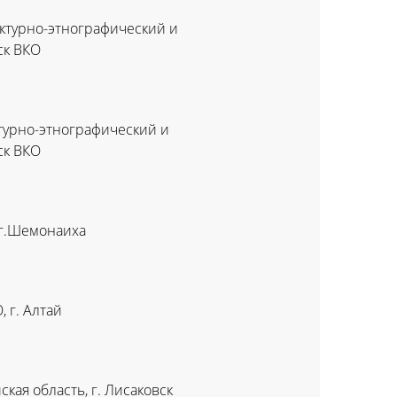
ектурно-этнографический и
ск ВКО
турно-этнографический и
ск ВКО
 г.Шемонаиха
 г. Алтай
кая область, г. Лисаковск