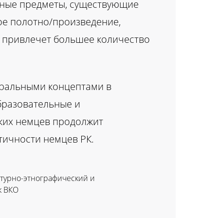
йные предметы, существующие
ное полотно/произведение,
ь, привлечет большее количество
тральными концептами в
бразовательные и
ских немцев продолжит
тичности немцев РК.
ктурно-этнографический и
к ВКО